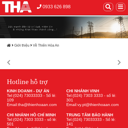
0933 626 898
Giới thiệu
Về Thiên Hòa An
Hotline hỗ trợ
KINH DOANH - DỰ ÁN
CHI NHÁNH VINH
Tel:(024) 73033333 - Số lẻ:
Tel:(024) 7303 3333 - số lẻ:
109
301
Email:tha@thienhoaan.com
Email:vy.pt@thienhoaan.com
CHI NHÁNH HỒ CHÍ MINH
TRUNG TÂM BẢO HÀNH
Tel:(024) 7303 3333 - số lẻ:
Tel:(024) 73033333 - Số lẻ:
501
141