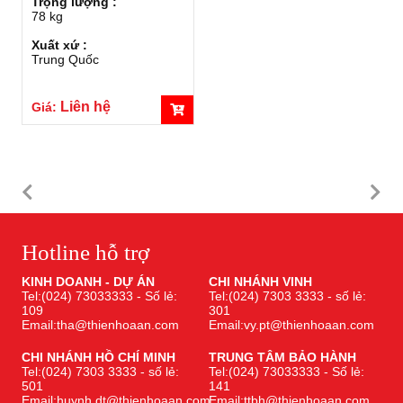
Trọng lượng :
78 kg
Xuất xứ :
Trung Quốc
Liên hệ
Giá:
Hotline hỗ trợ
KINH DOANH - DỰ ÁN
CHI NHÁNH VINH
Tel:(024) 73033333 - Số lẻ:
Tel:(024) 7303 3333 - số lẻ:
109
301
Email:tha@thienhoaan.com
Email:vy.pt@thienhoaan.com
CHI NHÁNH HỒ CHÍ MINH
TRUNG TÂM BẢO HÀNH
Tel:(024) 7303 3333 - số lẻ:
Tel:(024) 73033333 - Số lẻ:
501
141
Email:huynh.dt@thienhoaan.com
Email:ttbh@thienhoaan.com