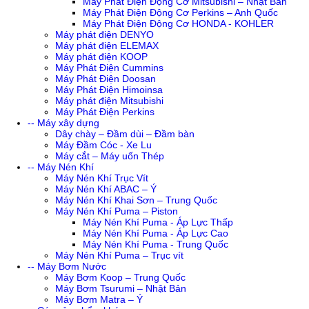
Máy Phát Điện Động Cơ Mitsubishi – Nhật Bản
Máy Phát Điện Động Cơ Perkins – Anh Quốc
Máy Phát Điện Động Cơ HONDA - KOHLER
Máy phát điện DENYO
Máy phát điện ELEMAX
Máy phát điện KOOP
Máy Phát Điện Cummins
Máy Phát Điện Doosan
Máy Phát Điện Himoinsa
Máy phát điện Mitsubishi
Máy Phát Điện Perkins
-- Máy xây dựng
Dây chày – Đầm dùi – Đầm bàn
Máy Đầm Cóc - Xe Lu
Máy cắt – Máy uốn Thép
-- Máy Nén Khí
Máy Nén Khí Trục Vít
Máy Nén Khí ABAC – Ý
Máy Nén Khí Khai Sơn – Trung Quốc
Máy Nén Khí Puma – Piston
Máy Nén Khí Puma - Áp Lực Thấp
Máy Nén Khí Puma - Áp Lực Cao
Máy Nén Khí Puma - Trung Quốc
Máy Nén Khí Puma – Trục vít
-- Máy Bơm Nước
Máy Bơm Koop – Trung Quốc
Máy Bơm Tsurumi – Nhật Bản
Máy Bơm Matra – Ý