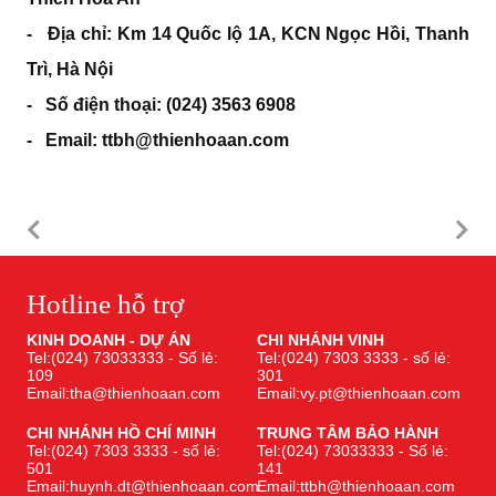
- Địa chỉ: Km 14 Quốc lộ 1A, KCN Ngọc Hồi, Thanh
Trì, Hà Nội
- Số điện thoại: (024) 3563 6908
- Email: ttbh@thienhoaan.com
Hotline hỗ trợ
KINH DOANH - DỰ ÁN
CHI NHÁNH VINH
Tel:(024) 73033333 - Số lẻ:
Tel:(024) 7303 3333 - số lẻ:
109
301
Email:tha@thienhoaan.com
Email:vy.pt@thienhoaan.com
CHI NHÁNH HỒ CHÍ MINH
TRUNG TÂM BẢO HÀNH
Tel:(024) 7303 3333 - số lẻ:
Tel:(024) 73033333 - Số lẻ:
501
141
Email:huynh.dt@thienhoaan.com
Email:ttbh@thienhoaan.com