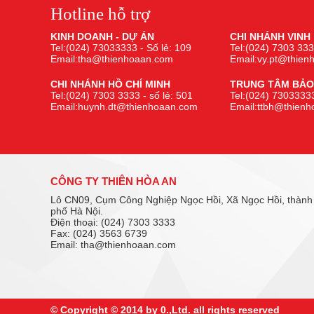
Hotline hỗ trợ
KINH DOANH - DỰ ÁN
CHI NHÁNH VINH
Tel:(024) 73033333 - Số lẻ: 109
Tel:(024) 7303 333
Email:tha@thienhoaan.com
Email:vy.pt@thie
CHI NHÁNH HỒ CHÍ MINH
TRUNG TÂM BẢO
Tel:(024) 7303 3333 - số lẻ: 501
Tel:(024) 73033333
Email:huynh.dt@thienhoaan.com
Email:ttbh@thien
CÔNG TY THIÊN HÒA AN
Lô CN09, Cụm Công Nghiệp Ngọc Hồi, Xã Ngọc Hồi, thành
phố Hà Nội.
Điện thoại: (024) 7303 3333
Fax: (024) 3563 6739
Email: tha@thienhoaan.com
© Copyright © 2014 by 0.,Ltd. all rights reserved