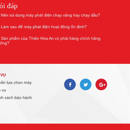
ỏi đáp
Nên sử dụng máy phát điện chạy xăng hay chạy dầu?
Làm sao để máy phát điện hoạt động ổn định?
Sản phẩm của Thiên Hòa An có phải hàng chính hãng
hông?
 VỤ
ấn lựa chọn máy
 vụ
h sách bảo hành