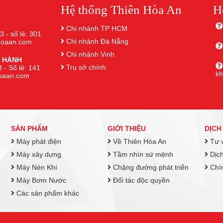
Hệ thống Thiên Hòa An
H
Chi nhánh TP HCM
3 - số lẻ: 301
Chi nhánh Đà Nẵng
nhoaan.com
Chi nhánh Vinh
 HÀNH
Trụ sở chính
 - Số lẻ: 141
k
hoaan.com
SẢN PHẨM
GIỚI THIỆU
DỊCH
Máy phát điện
Về Thiên Hòa An
Tư v
Máy xây dựng
Tầm nhìn sứ mệnh
Dịch
Máy Nén Khí
Chặng đường phát triển
Chín
Máy Bơm Nước
Đối tác độc quyền
Các sản phẩm khác