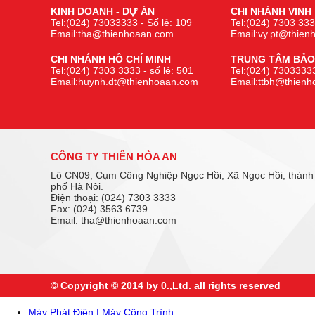
KINH DOANH - DỰ ÁN
CHI NHÁNH VINH
Tel:(024) 73033333 - Số lẻ: 109
Tel:(024) 7303 333
Email:tha@thienhoaan.com
Email:vy.pt@thie
CHI NHÁNH HỒ CHÍ MINH
TRUNG TÂM BẢO
Tel:(024) 7303 3333 - số lẻ: 501
Tel:(024) 73033333
Email:huynh.dt@thienhoaan.com
Email:ttbh@thien
CÔNG TY THIÊN HÒA AN
Lô CN09, Cụm Công Nghiệp Ngọc Hồi, Xã Ngọc Hồi, thành
phố Hà Nội.
Điện thoại: (024) 7303 3333
Fax: (024) 3563 6739
Email: tha@thienhoaan.com
© Copyright © 2014 by 0.,Ltd. all rights reserved
Máy Phát Điện | Máy Công Trình