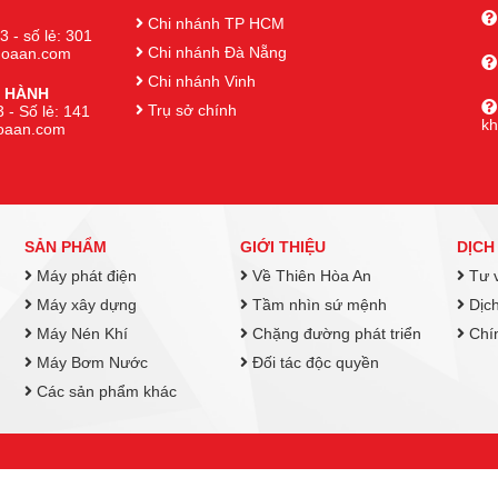
Chi nhánh TP HCM
3 - số lẻ: 301
Chi nhánh Đà Nẵng
nhoaan.com
Chi nhánh Vinh
 HÀNH
Trụ sở chính
 - Số lẻ: 141
k
hoaan.com
SẢN PHẨM
GIỚI THIỆU
DỊCH
Máy phát điện
Về Thiên Hòa An
Tư v
Máy xây dựng
Tầm nhìn sứ mệnh
Dịch
Máy Nén Khí
Chặng đường phát triển
Chín
Máy Bơm Nước
Đối tác độc quyền
Các sản phẩm khác