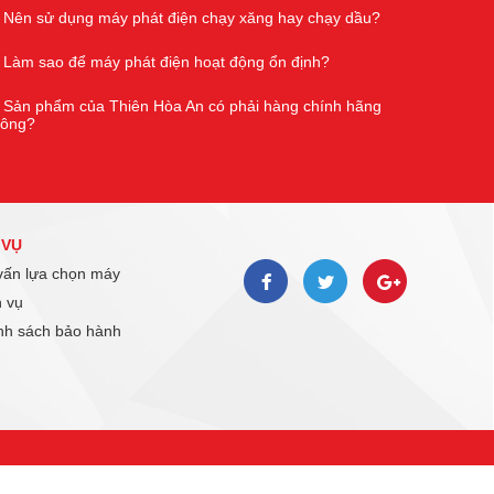
Nên sử dụng máy phát điện chạy xăng hay chạy dầu?
Làm sao để máy phát điện hoạt động ổn định?
Sản phẩm của Thiên Hòa An có phải hàng chính hãng
hông?
 VỤ
ấn lựa chọn máy
 vụ
h sách bảo hành