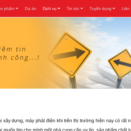
ản phẩm
Dự án
Dịch vụ
Tin tức
Tuyển dụng
Liên
ị xây dựng, máy phát điện khi trên thị trường hiện nay có rấ
hi muốn tìm cho mình một nhà cung cấp uy tín, sản phẩm chất