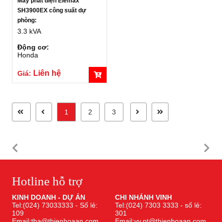
Máy phát điện Elemax
SH3900EX công suất dự
phòng:
3.3 kVA
Động cơ:
Honda
Liên hệ
Giá:
1
2
3
Hotline hỗ trợ
KINH DOANH - DỰ ÁN
CHI NHÁNH VINH
Tel:(024) 73033333 - Số lẻ:
Tel:(024) 7303 3333 - số lẻ:
109
301
Email:tha@thienhoaan.com
Email:vy.pt@thienhoaan.com