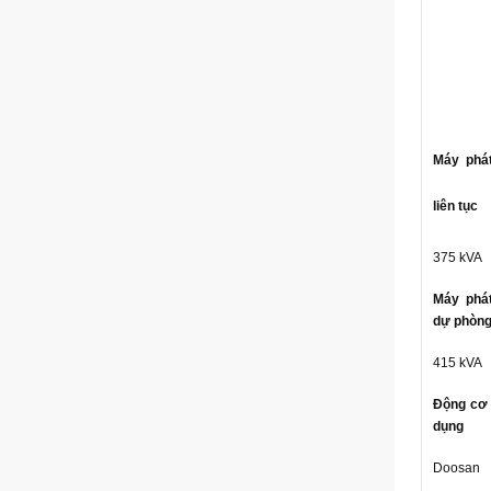
Máy phá
liên tục
375 kVA
Máy phá
dự phòn
415 kVA
Động cơ 
dụng
Doosan