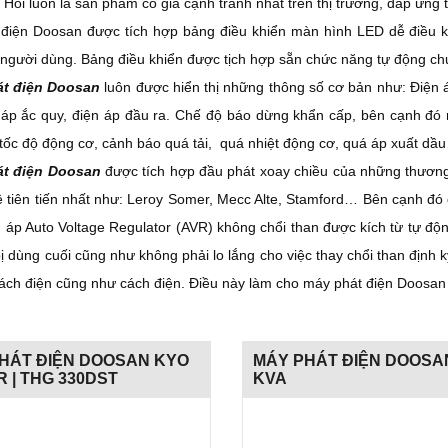
Hồi luôn là sản phẩm có giá cạnh tranh nhất trên thị trường, đáp ứng 
điện Doosan được tích hợp bảng điều khiển màn hình LED dễ điều kh
người dùng. Bảng điều khiển được tịch hợp sẵn chức năng tự động ch
t điện Doosan
luôn được hiển thị những thông số cơ bản như: Điện áp
 áp ắc quy, điện áp đầu ra. Chế độ báo dừng khẩn cấp, bên cạnh đó 
tốc độ động cơ, cảnh báo quá tải, quá nhiệt động cơ, quá áp xuất dầ
t điện Doosan
được tích hợp đầu phát xoay chiều của những thương
 tiên tiến nhất như: Leroy Somer, Mecc Alte, Stamford… Bên cạnh đó
n áp Auto Voltage Regulator (AVR) không chổi than được kích từ tự độ
 bị dùng cuối cũng như không phải lo lắng cho việc thay chổi than định
cách điện cũng như cách điện. Điều này làm cho máy phát điện Doosan h
PHÁT ĐIỆN DOOSAN KYO
MÁY PHÁT ĐIỆN DOOSA
 | THG 330DST
KVA