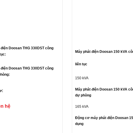
 điện Doosan THG 330DST c
ông
Máy phát điện Doosan 150 kVA cô
tục:
liên tục
 điện Doosan THG 330DST c
ông
phòng:
150 kVA
Máy phát điện Doosan 150 kVA cô
ơ:
dự phòng
Gửi liên hệ
ên hệ
165 kVA
Động cơ máy phát điện Doosan 1
dụng