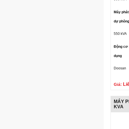
Máy phát
dự phòn
550 kVA
Động cơ 
dụng
Doosan
Li
Giá:
MÁY P
KVA