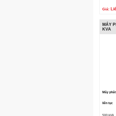
Li
Giá:
MÁY P
KVA
Máy phát
liên tục
500 kVA