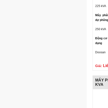
225 kVA
Máy phá
dự phòn
250 kVA
Động cơ 
dụng
Doosan
Li
Giá:
MÁY P
KVA