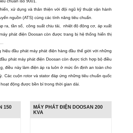
tiêu chuẩn iso 9001.
iển, xử dụng và thân thiện với đội ngũ kỹ thuật vận hành
uyển nguồn (ATS) cùng các tính năng tiêu chuẩn.
 ra, tần số, công suất chịu tải, nhiệt độ động cơ, áp xuất
máy phát điện Doosan còn được trang bị hệ thống hiển thị
u…
 hiệu đầu phát máy phát điện hàng đầu thế giới với những
 đầu phát máy phát điện Doosan còn được tích hợp bộ điều
ng, điều này làm điện áp ra luôn ở mức ổn định an toàn cho
 kỳ. Các cuộn rotor và stator đáp ứng những tiêu chuẩn quốc
oạt động được bền bỉ trong thời gian dài.
N 150
MÁY PHÁT ĐIỆN DOOSAN 200
KVA