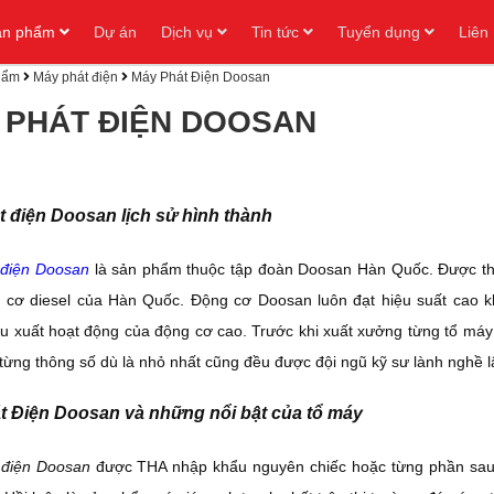
ản phẩm
Dự án
Dịch vụ
Tin tức
Tuyển dụng
Liên
hẩm
Máy phát điện
Máy Phát Điện Doosan
 PHÁT ĐIỆN DOOSAN
 điện Doosan lịch sử hình thành
 điện Doosan
là sản phẩm thuộc tập đoàn Doosan Hàn Quốc. Được thà
 cơ diesel của Hàn Quốc. Động cơ Doosan luôn đạt hiệu suất cao khi 
u xuất hoạt động của động cơ cao. Trước khi xuất xưởng từng tổ má
 từng thông số dù là nhỏ nhất cũng đều được đội ngũ kỹ sư lành nghề 
t Điện Doosan và những nổi bật của tổ máy
 điện Doosan
được THA nhập khẩu nguyên chiếc hoặc từng phần sau 