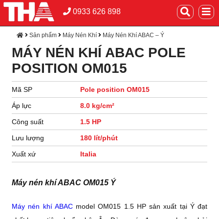
0933 626 898
Sản phẩm
Máy Nén Khí
Máy Nén Khí ABAC – Ý
MÁY NÉN KHÍ ABAC POLE
POSITION OM015
Mã SP
Pole position OM015
Áp lực
8.0 kg/cm²
Công suất
1.5 HP
Lưu lượng
180 lít/phút
Xuất xứ
Italia
Máy nén khí ABAC OM015 Ý
Máy nén khí ABAC
model OM015 1.5 HP sản xuất tại Ý đạt