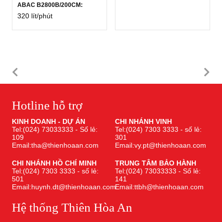
ABAC B2800B/200CM:
320 lít/phút
Hotline hỗ trợ
KINH DOANH - DỰ ÁN
CHI NHÁNH VINH
Tel:(024) 73033333 - Số lẻ:
Tel:(024) 7303 3333 - số lẻ:
109
301
Email:tha@thienhoaan.com
Email:vy.pt@thienhoaan.com
CHI NHÁNH HỒ CHÍ MINH
TRUNG TÂM BẢO HÀNH
Tel:(024) 7303 3333 - số lẻ:
Tel:(024) 73033333 - Số lẻ:
501
141
Email:huynh.dt@thienhoaan.com
Email:ttbh@thienhoaan.com
Hệ thống Thiên Hòa An