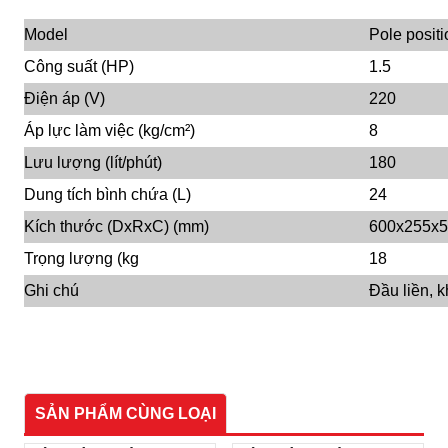
Model
Pole posit
Công suất (HP)
1.5
Điện áp (V)
220
Áp lực làm việc (kg/cm²)
8
Lưu lượng (lít/phút)
180
Dung tích bình chứa (L)
24
Kích thước (DxRxC) (mm)
600x255x
Trọng lượng (kg
18
Ghi chú
Đầu liền, 
SẢN PHẨM CÙNG LOẠI