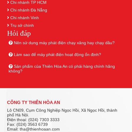
Chi nhánh TP HCM
Chi nhánh Đà Nẵng
Chi nhánh Vinh
Trụ sở chính
Hỏi đáp
Nên sử dụng máy phát điện chạy xăng hay chạy dầu?
Làm sao để máy phát điện hoạt động ổn định?
Sản phẩm của Thiên Hòa An có phải hàng chính hãng
không?
CÔNG TY THIÊN HÒA AN
Lô CN09, Cụm Công Nghiệp Ngọc Hồi, Xã Ngọc Hồi, thành
phố Hà Nội.
Điện thoại: (024) 7303 3333
Fax: (024) 3563 6739
Email: tha@thienhoaan.com