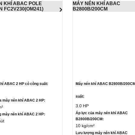
́N KHÍ ABAC POLE
MÁY NÉN KHÍ ABAC
N FC2V230(OM241)
B2800B/200CM
hí ABAC 2 HP có công suất:
Máy nén khí ABAC B2800B/200CM
suất:
a máy nén khí ABAC 2 HP:
3.0 HP
m²
Áp lực của máy nén khí ABAC
g máy nén khí ABAC 2 HP:
B2800B/200CM:
hút
10 kg/cm²
Lưu lượng máy nén khí ABAC