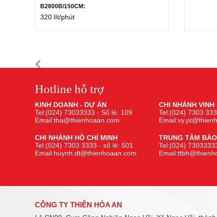
B2800B/150CM:
320 lít/phút
Hotline hỗ trợ
KINH DOANH - DỰ ÁN
CHI NHÁNH VINH
Tel:(024) 73033333 - Số lẻ: 109
Tel:(024) 7303 333
Email:tha@thienhoaan.com
Email:vy.pt@thie
CHI NHÁNH HỒ CHÍ MINH
TRUNG TÂM BẢO
Tel:(024) 7303 3333 - số lẻ: 501
Tel:(024) 73033333
Email:huynh.dt@thienhoaan.com
Email:ttbh@thien
CÔNG TY THIÊN HÒA AN