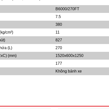
B6000/270FT
7.5
380
(kg/cm²)
11
út)
827
hứa (L)
270
RxC) (mm)
1520x600x1250
177
Không bánh xe