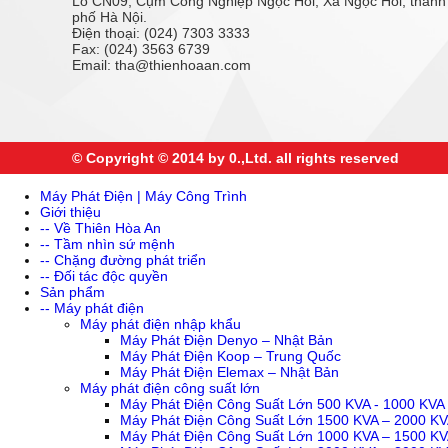
Lô CN09, Cụm Công Nghiệp Ngọc Hồi, Xã Ngọc Hồi, thành
phố Hà Nội.
Điện thoại: (024) 7303 3333
Fax: (024) 3563 6739
Email: tha@thienhoaan.com
© Copyright © 2014 by 0.,Ltd. all rights reserved
Máy Phát Điện | Máy Công Trình
Giới thiệu
-- Về Thiên Hòa An
-- Tầm nhìn sứ mệnh
-- Chặng đường phát triển
-- Đối tác độc quyền
Sản phẩm
-- Máy phát điện
Máy phát điện nhập khẩu
Máy Phát Điện Denyo – Nhật Bản
Máy Phát Điện Koop – Trung Quốc
Máy Phát Điện Elemax – Nhật Bản
Máy phát điện công suất lớn
Máy Phát Điện Công Suất Lớn 500 KVA - 1000 KVA
Máy Phát Điện Công Suất Lớn 1500 KVA – 2000 K
Máy Phát Điện Công Suất Lớn 1000 KVA – 1500 K