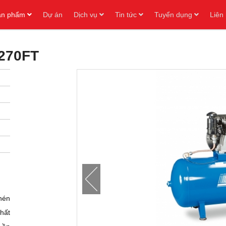
ản phẩm
Dự án
Dịch vụ
Tin tức
Tuyển dụng
Liên
/270FT
nén
hất