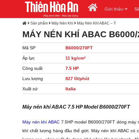
Giới thiệu
S
Sản phẩm
Máy Nén Khí
Máy Nén Khí ABAC – Ý
MÁY NÉN KHÍ ABAC B6000
Mã SP
B6000/270FT
Áp lực
11 kg/cm²
Công suất
7.5 HP
Lưu lượng
827 lít/phút
Xuất xứ
Italia
Máy nén khí ABAC 7.5 HP Model B6000/270FT
Máy nén khí ABAC
7.5HP model B6000/270FT dòng máy 
khí chất lượng hàng đầu thế giới. Máy nén khí ABAC có c