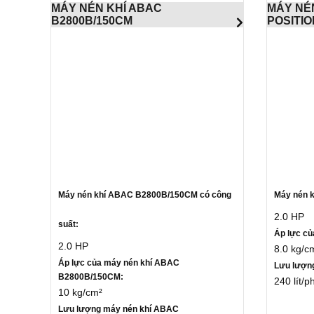
MÁY NÉN KHÍ ABAC
MÁY NE
B2800B/150CM
POSITIO
Máy nén khí ABAC B2800B/150CM có công
Máy nén k
2.0 HP
suất:
Áp lực củ
2.0 HP
8.0 kg/c
Áp lực của máy nén khí ABAC
Lưu lượn
B2800B/150CM:
240 lít/p
10 kg/cm²
Lưu lượng máy nén khí ABAC