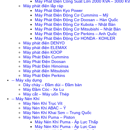
Máy Phát Điện Công Suất Lớn 2000 KVA – 3000 K
Máy phát điện lắp ráp
Máy Phát Điện Kyo Power
Máy Phát Điện Động Cơ Cummins – Mỹ
Máy Phát Điện Động Cơ Doosan – Hàn Quốc
Máy Phát Điện Động Cơ Kubota – Nhật Bản
Máy Phát Điện Động Cơ Mitsubishi – Nhật Bản
Máy Phát Điện Động Cơ Perkins – Anh Quốc
Máy Phát Điện Động Cơ HONDA - KOHLER
Máy phát điện DENYO
Máy phát điện ELEMAX
Máy phát điện KOOP
Máy Phát Điện Cummins
Máy Phát Điện Doosan
Máy Phát Điện Himoinsa
Máy phát điện Mitsubishi
Máy Phát Điện Perkins
-- Máy xây dựng
Dây chày – Đầm dùi – Đầm bàn
Máy Đầm Cóc - Xe Lu
Máy cắt – Máy uốn Thép
-- Máy Nén Khí
Máy Nén Khí Trục Vít
Máy Nén Khí ABAC – Ý
Máy Nén Khí Khai Sơn – Trung Quốc
Máy Nén Khí Puma – Piston
Máy Nén Khí Puma - Áp Lực Thấp
Máy Nén Khí Puma - Áp Lực Cao