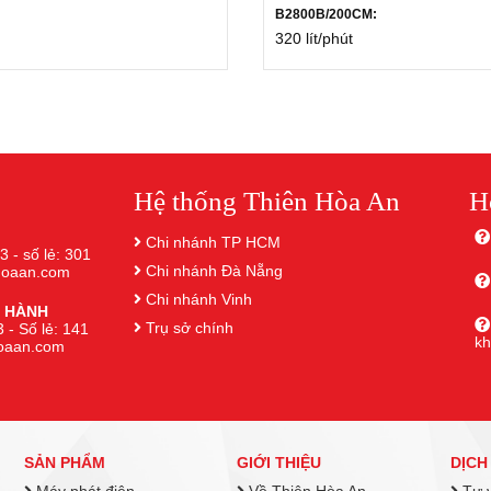
B2800B/200CM:
320 lít/phút
Hệ thống Thiên Hòa An
H
Chi nhánh TP HCM
3 - số lẻ: 301
Chi nhánh Đà Nẵng
nhoaan.com
Chi nhánh Vinh
 HÀNH
Trụ sở chính
 - Số lẻ: 141
k
hoaan.com
SẢN PHẨM
GIỚI THIỆU
DỊCH
Máy phát điện
Về Thiên Hòa An
Tư v