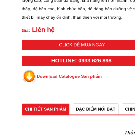
lượng cao, công suất đa dạng, khả năng lên hơi nhanh, độ
thấp, độ bền cao, bình chứa bền, dễ dàng bảo dưỡng vệ s
thiết bị, máy chạy ổn định, thân thiện với môi trường.
Liên hệ
Giá:
CLICK ĐỂ MUA NGAY
HOTLINE: 0933 626 898
Download Catalogue Sản phẩm
CHI TIẾT SẢN PHẨM
ĐẶC ĐIỂM NỔI BẬT
CHÍ
Thôn