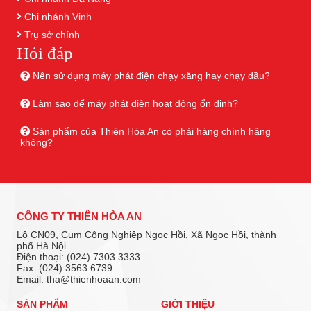
Chi nhánh Vinh
Trụ sở chính
Hỏi đáp
Nên sử dụng máy phát điện chạy xăng hay chạy dầu?
Làm sao để máy phát điện hoạt động ổn định?
Sản phẩm của Thiên Hòa An có phải hàng chính hãng
không?
CÔNG TY THIÊN HÒA AN
Lô CN09, Cụm Công Nghiệp Ngọc Hồi, Xã Ngọc Hồi, thành
phố Hà Nội.
Điện thoại: (024) 7303 3333
Fax: (024) 3563 6739
Email: tha@thienhoaan.com
SẢN PHẨM
GIỚI THIỆU