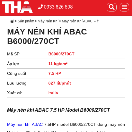
0933 626 898
Sản phẩm
Máy Nén Khí
Máy Nén Khí ABAC – Ý
MÁY NÉN KHÍ ABAC
B6000/270CT
Mã SP
B6000/270CT
Áp lực
11 kg/cm²
Công suất
7.5 HP
Lưu lượng
827 lít/phút
Xuất xứ
Italia
Máy nén khí ABAC 7.5 HP Model B6000/270CT
Máy nén khí ABAC
7.5HP model B6000/270CT dòng máy nén