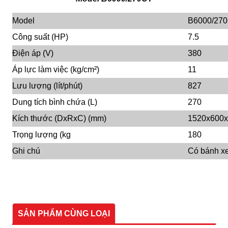
Model
B6000/27
Công suất (HP)
7.5
Điện áp (V)
380
Áp lực làm việc (kg/cm²)
11
Lưu lượng (lít/phút)
827
Dung tích bình chứa (L)
270
Kích thước (DxRxC) (mm)
1520x600
Trọng lượng (kg
180
Ghi chú
Có bánh x
SẢN PHẨM CÙNG LOẠI