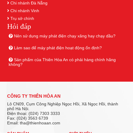
Chi nhánh Đà Nẵng
Chi nhánh Vinh
Trụ sở chính
Hỏi đáp
Nên sử dụng máy phát điện chạy xăng hay chạy dầu?
Làm sao để máy phát điện hoạt động ổn định?
Sản phẩm của Thiên Hòa An có phải hàng chính hãng
không?
CÔNG TY THIÊN HÒA AN
Lô CN09, Cụm Công Nghiệp Ngọc Hồi, Xã Ngọc Hồi, thành
phố Hà Nội.
Điện thoại: (024) 7303 3333
Fax: (024) 3563 6739
Email: tha@thienhoaan.com