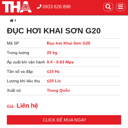
0933 626 898
ĐỤC HƠI KHAI SƠN G20
Mã SP
Đục hơi Khai Sơn G20
Trọng lượng
20 kg
Áp suất khí vận hành
0.4 - 0.63 Mpa
Tần số va đập
≤15 Hz
Lượng khí tiêu thụ
≤25 L/s
Xuất xứ
Trung Quốc
Liên hệ
Giá:
CLICK ĐỂ MUA NGAY