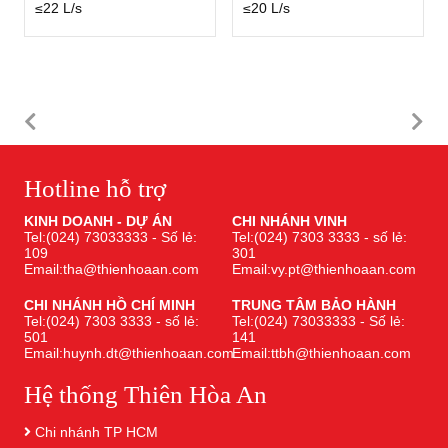
≤22 L/s
≤20 L/s
Hotline hỗ trợ
KINH DOANH - DỰ ÁN
CHI NHÁNH VINH
Tel:(024) 73033333 - Số lẻ:
Tel:(024) 7303 3333 - số lẻ:
109
301
Email:tha@thienhoaan.com
Email:vy.pt@thienhoaan.com
CHI NHÁNH HỒ CHÍ MINH
TRUNG TÂM BẢO HÀNH
Tel:(024) 7303 3333 - số lẻ:
Tel:(024) 73033333 - Số lẻ:
501
141
Email:huynh.dt@thienhoaan.com
Email:ttbh@thienhoaan.com
Hệ thống Thiên Hòa An
Chi nhánh TP HCM