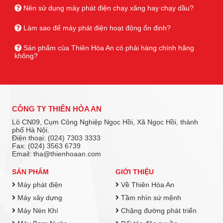
Nên sử dụng máy phát điện chạy xăng hay chạy dầu?
Làm sao để máy phát điện hoạt động ổn định?
Sản phẩm của Thiên Hòa An có phải hàng chính hãng
không?
CÔNG TY THIÊN HÒA AN
Lô CN09, Cụm Công Nghiệp Ngọc Hồi, Xã Ngọc Hồi, thành
phố Hà Nội.
Điện thoại: (024) 7303 3333
Fax: (024) 3563 6739
Email: tha@thienhoaan.com
SẢN PHẨM
GIỚI THIỆU
Máy phát điện
Về Thiên Hòa An
Máy xây dựng
Tầm nhìn sứ mệnh
Máy Nén Khí
Chặng đường phát triển