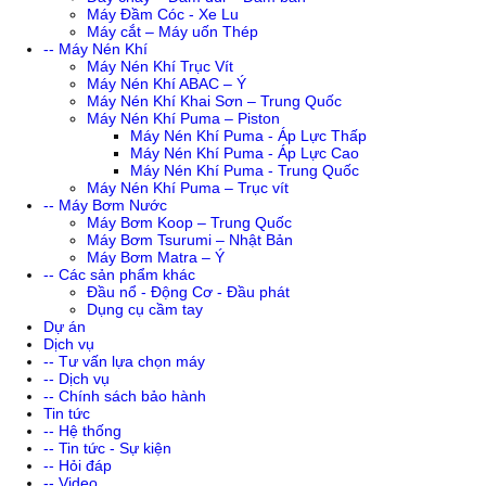
Máy Đầm Cóc - Xe Lu
Máy cắt – Máy uốn Thép
-- Máy Nén Khí
Máy Nén Khí Trục Vít
Máy Nén Khí ABAC – Ý
Máy Nén Khí Khai Sơn – Trung Quốc
Máy Nén Khí Puma – Piston
Máy Nén Khí Puma - Áp Lực Thấp
Máy Nén Khí Puma - Áp Lực Cao
Máy Nén Khí Puma - Trung Quốc
Máy Nén Khí Puma – Trục vít
-- Máy Bơm Nước
Máy Bơm Koop – Trung Quốc
Máy Bơm Tsurumi – Nhật Bản
Máy Bơm Matra – Ý
-- Các sản phẩm khác
Đầu nổ - Động Cơ - Đầu phát
Dụng cụ cầm tay
Dự án
Dịch vụ
-- Tư vấn lựa chọn máy
-- Dịch vụ
-- Chính sách bảo hành
Tin tức
-- Hệ thống
-- Tin tức - Sự kiện
-- Hỏi đáp
-- Video