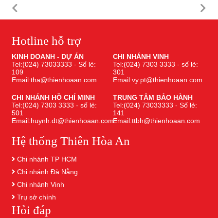
Hotline hỗ trợ
KINH DOANH - DỰ ÁN
CHI NHÁNH VINH
Tel:(024) 73033333 - Số lẻ:
Tel:(024) 7303 3333 - số lẻ:
109
301
Email:tha@thienhoaan.com
Email:vy.pt@thienhoaan.com
CHI NHÁNH HỒ CHÍ MINH
TRUNG TÂM BẢO HÀNH
Tel:(024) 7303 3333 - số lẻ:
Tel:(024) 73033333 - Số lẻ:
501
141
Email:huynh.dt@thienhoaan.com
Email:ttbh@thienhoaan.com
Hệ thống Thiên Hòa An
Chi nhánh TP HCM
Chi nhánh Đà Nẵng
Chi nhánh Vinh
Trụ sở chính
Hỏi đáp