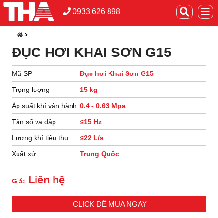
0933 626 898
ĐỤC HƠI KHAI SƠN G15
Mã SP
Đục hơi Khai Sơn G15
Trọng lượng
15 kg
Áp suất khí vận hành
0.4 - 0.63 Mpa
Tần số va đập
≤15 Hz
Lượng khí tiêu thụ
≤22 L/s
Xuất xứ
Trung Quốc
Liên hệ
Giá:
CLICK ĐỂ MUA NGAY