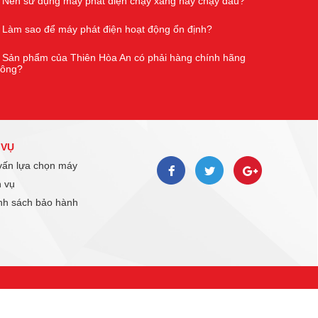
Nên sử dụng máy phát điện chạy xăng hay chạy dầu?
Làm sao để máy phát điện hoạt động ổn định?
Sản phẩm của Thiên Hòa An có phải hàng chính hãng
hông?
 VỤ
ấn lựa chọn máy
 vụ
h sách bảo hành