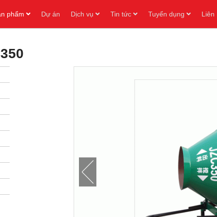
ản phẩm
Dự án
Dịch vụ
Tin tức
Tuyển dụng
Liên
350