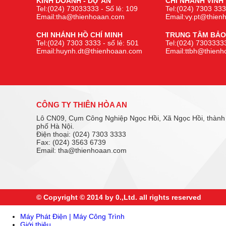
KINH DOANH - DỰ ÁN
CHI NHÁNH VINH
Tel:(024) 73033333 - Số lẻ: 109
Tel:(024) 7303 333
Email:tha@thienhoaan.com
Email:vy.pt@thie
CHI NHÁNH HỒ CHÍ MINH
TRUNG TÂM BẢO
Tel:(024) 7303 3333 - số lẻ: 501
Tel:(024) 73033333
Email:huynh.dt@thienhoaan.com
Email:ttbh@thien
CÔNG TY THIÊN HÒA AN
Lô CN09, Cụm Công Nghiệp Ngọc Hồi, Xã Ngọc Hồi, thành
phố Hà Nội.
Điện thoại: (024) 7303 3333
Fax: (024) 3563 6739
Email: tha@thienhoaan.com
© Copyright © 2014 by 0.,Ltd. all rights reserved
Máy Phát Điện | Máy Công Trình
Giới thiệu