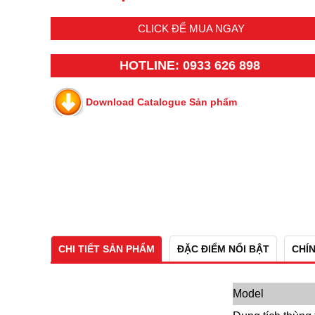
CLICK ĐỂ MUA NGAY
HOTLINE: 0933 626 898
Download Catalogue Sản phẩm
CHI TIẾT SẢN PHẨM
ĐẶC ĐIỂM NỔI BẬT
CHÍ
Model