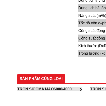
Dung tích thùng 
Dung tích bê tôn
Năng suất (m³/h
Tốc độ trộn (v/ph
Công suất động 
Công suất động
Kích thước (Dx
Trọng lượng (kg
SẢN PHẨM CÙNG LOẠI
TRỘN SICOMA MAO6000/4000
TRỘN S