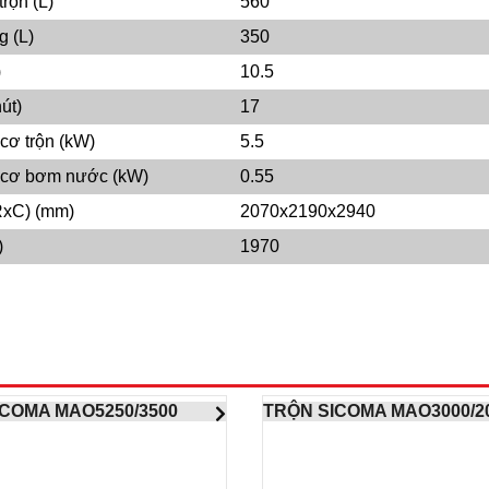
trộn (L)
560
g (L)
350
)
10.5
út)
17
cơ trộn (kW)
5.5
 cơ bơm nước (kW)
0.55
RxC) (mm)
2070x2190x2940
)
1970
ICOMA MAO5250/3500
TRỘN SICOMA MAO3000/2