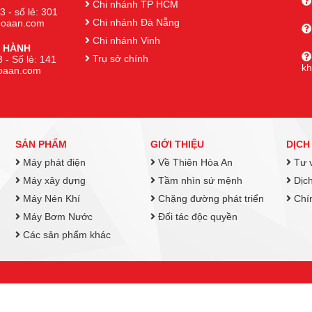
Chi nhánh TP HCM
3 - số lẻ: 301
Chi nhánh Đà Nẵng
nhoaan.com
Chi nhánh Vinh
 HÀNH
Trụ sở chính
 - Số lẻ: 141
k
hoaan.com
SẢN PHẨM
GIỚI THIỆU
DỊCH
Máy phát điện
Về Thiên Hòa An
Tư v
Máy xây dựng
Tầm nhìn sứ mệnh
Dịch
Máy Nén Khí
Chặng đường phát triển
Chín
Máy Bơm Nước
Đối tác độc quyền
Các sản phẩm khác