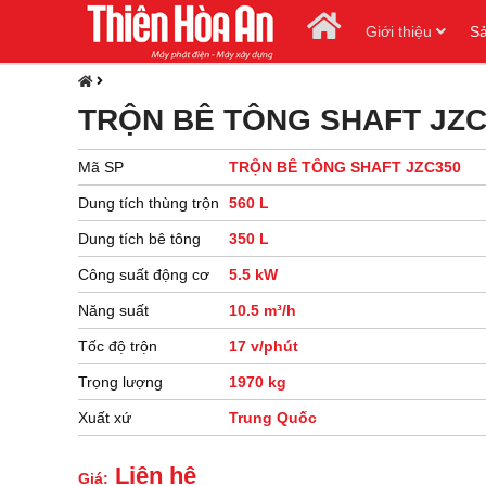
Giới thiệu
S
TRỘN BÊ TÔNG SHAFT JZC
Mã SP
TRỘN BÊ TÔNG SHAFT JZC350
Dung tích thùng trộn
560 L
Dung tích bê tông
350 L
Công suất động cơ
5.5 kW
Năng suất
10.5 m³/h
Tốc độ trộn
17 v/phút
Trọng lượng
1970 kg
Xuất xứ
Trung Quốc
Liên hệ
Giá: