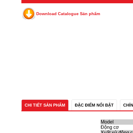
Download Catalogue Sản phẩm
CHI TIẾT SẢN PHẨM
ĐẶC ĐIỂM NỔI BẬT
CHÍ
Model
Động cơ
Xuất xứ động 