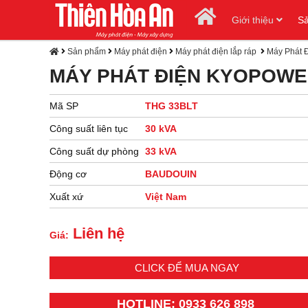
Giới thiệu
S
Sản phẩm
Máy phát điện
Máy phát điện lắp ráp
Máy Phát 
MÁY PHÁT ĐIỆN KYOPOWE
Mã SP
THG 33BLT
Công suất liên tục
30 kVA
Công suất dự phòng
33 kVA
Động cơ
BAUDOUIN
Xuất xứ
Việt Nam
Liên hệ
Giá:
CLICK ĐỂ MUA NGAY
HOTLINE: 0933 626 898