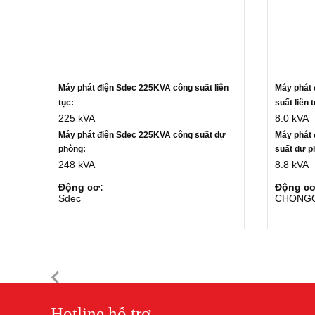
Máy phát điện Sdec 225KVA c
ông suất liên
Máy phát
tục:
suất liên 
225 kVA
8.0 kVA
Máy phát điện Sdec 225KVA công suất dự
Máy phát
phòng:
suất dự p
248 kVA
8.8 kVA
Động cơ:
Động cơ
Sdec
CHONGQ
Hotline hỗ trợ