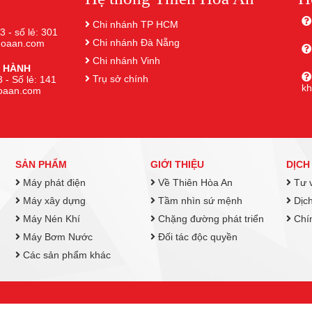
Chi nhánh TP HCM
3 - số lẻ: 301
Chi nhánh Đà Nẵng
nhoaan.com
Chi nhánh Vinh
 HÀNH
Trụ sở chính
 - Số lẻ: 141
k
hoaan.com
SẢN PHẨM
GIỚI THIỆU
DỊCH
Máy phát điện
Về Thiên Hòa An
Tư v
Máy xây dựng
Tầm nhìn sứ mệnh
Dịch
Máy Nén Khí
Chặng đường phát triển
Chín
Máy Bơm Nước
Đối tác độc quyền
Các sản phẩm khác