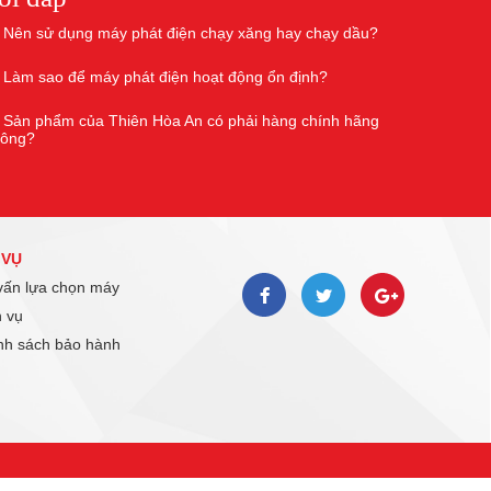
Nên sử dụng máy phát điện chạy xăng hay chạy dầu?
Làm sao để máy phát điện hoạt động ổn định?
Sản phẩm của Thiên Hòa An có phải hàng chính hãng
hông?
 VỤ
ấn lựa chọn máy
 vụ
h sách bảo hành