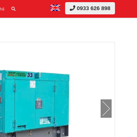
0933 626 898
 hệ