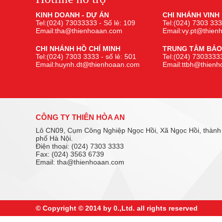
KINH DOANH - DỰ ÁN
CHI NHÁNH VINH
Tel:(024) 73033333 - Số lẻ: 109
Tel:(024) 7303 333
Email:tha@thienhoaan.com
Email:vy.pt@thie
CHI NHÁNH HỒ CHÍ MINH
TRUNG TÂM BẢO
Tel:(024) 7303 3333 - số lẻ: 501
Tel:(024) 73033333
Email:huynh.dt@thienhoaan.com
Email:ttbh@thien
CÔNG TY THIÊN HÒA AN
Lô CN09, Cụm Công Nghiệp Ngọc Hồi, Xã Ngọc Hồi, thành
phố Hà Nội.
Điện thoại: (024) 7303 3333
Fax: (024) 3563 6739
Email: tha@thienhoaan.com
© Copyright © 2014 by 0.,Ltd. all rights reserved