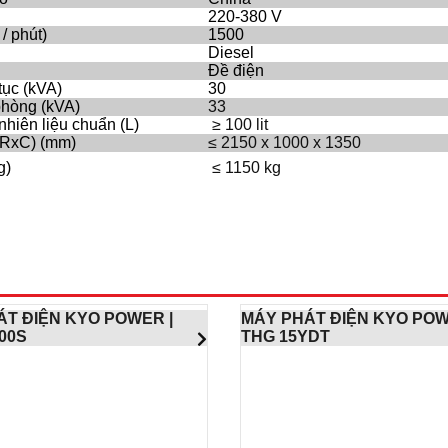
220-380 V
/ phút)
1500
Diesel
Đề điện
tục (kVA)
30
phòng (kVA)
33
nhiên liệu chuẩn (L)
≥ 100 lit
xRxC) (mm)
≤ 2150 x 1000 x 1350
g)
≤ 1150 kg
ÁT ĐIỆN KYO POWER |
MÁY PHÁT ĐIỆN KYO POW
00S
THG 15YDT