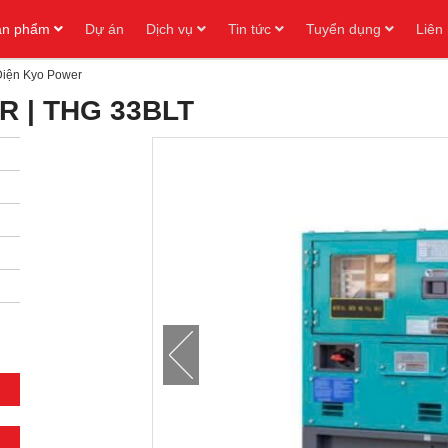
ản phẩm
Dự án
Dịch vụ
Tin tức
Tuyển dụng
Liên
Điện Kyo Power
R | THG 33BLT