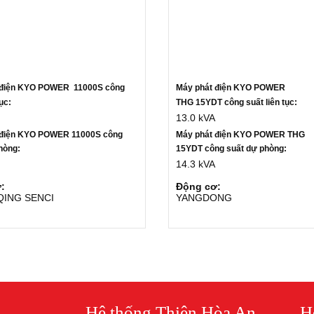
 điện KYO POWER 11000S c
ông
Máy phát điện KYO POWER
tục:
THG 15YDT c
ông suất liên tục:
13.0 kVA
 điện KYO POWER 11000S công
Máy phát điện KYO POWER THG
hòng:
15YDT công suất dự phòng:
14.3 kVA
:
Động cơ:
ING SENCI
YANGDONG
Hệ thống Thiên Hòa An
H