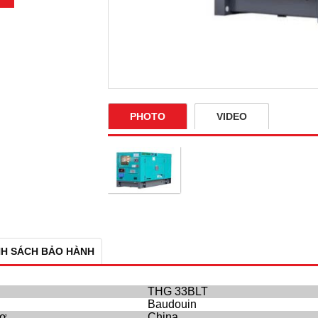
PHOTO
VIDEO
NH SÁCH BẢO HÀNH
THG 33BLT
Baudouin
cơ
China