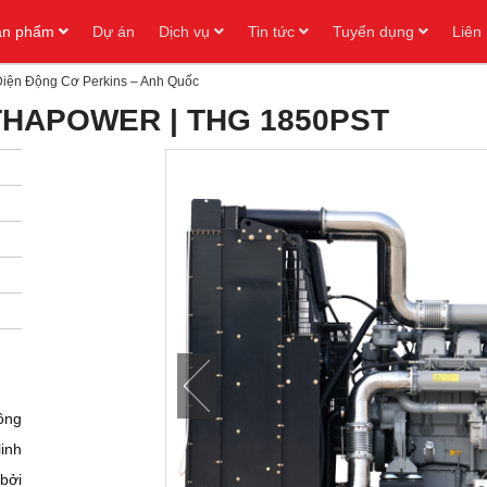
ản phẩm
Dự án
Dịch vụ
Tin tức
Tuyển dụng
Liên
Điện Động Cơ Perkins – Anh Quốc
 THAPOWER | THG 1850PST
ông
inh
bởi