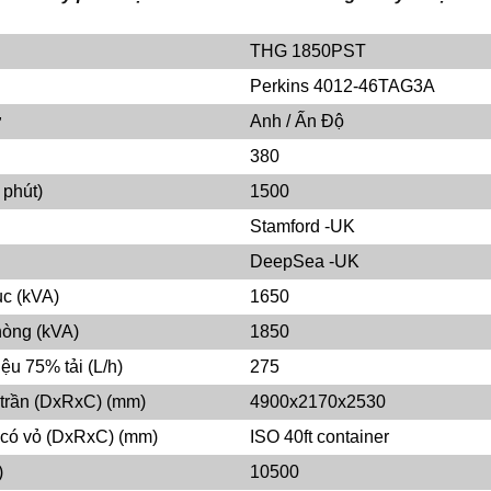
THG 1850PST
Perkins 4012-46TAG3A
ơ
Anh / Ấn Độ
380
 phút)
1500
Stamford -UK
DeepSea -UK
ục (kVA)
1650
hòng (kVA)
1850
iệu 75% tải (L/h)
275
trần (DxRxC) (mm)
4900x2170x2530
 có vỏ (DxRxC) (mm)
ISO 40ft container
)
10500