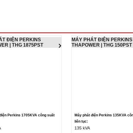
ÁT ĐIỆN PERKINS
MÁY PHÁT ĐIỆN PERKINS
ER | THG 1875PST
THAPOWER | THG 150PST
điện Perkins 1705KVA c
ông suất
Máy phát điện Perkins 135KVA c
ô
liên tục:
A
135 kVA