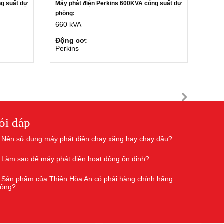
ng suất dự
Máy phát điện Perkins 600KVA công suất dự
phòng:
660 kVA
Động cơ:
Perkins
ỏi đáp
Nên sử dụng máy phát điện chạy xăng hay chạy dầu?
Làm sao để máy phát điện hoạt động ổn định?
Sản phẩm của Thiên Hòa An có phải hàng chính hãng
hông?