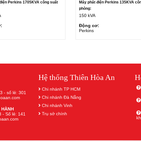
điện Perkins 1705KVA công suất
Máy phát điện Perkins 135KVA cô
:
phòng:
A
150 kVA
:
Động cơ:
Perkins
Hệ thống Thiên Hòa An
H
Chi nhánh TP HCM
3 - số lẻ: 301
Chi nhánh Đà Nẵng
nhoaan.com
Chi nhánh Vinh
 HÀNH
Trụ sở chính
 - Số lẻ: 141
k
hoaan.com