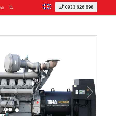
0933 626 898
 hệ