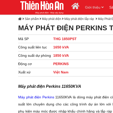
Giới thiệu
S
Sản phẩm
Máy phát điện
Máy phát điện lắp ráp
Máy Phát 
MÁY PHÁT ĐIỆN PERKINS
Mã SP
THG 1850PST
Công suất liên tục
1650 kVA
Công suất dự phòng
1850 kVA
Động cơ
PERKINS
Xuất xứ
Việt Nam
Máy phát điện Perkins 11650KVA
Máy phát điện Perkins
11650KVA
là
dòng máy phát điện c
suất lớn chuyên dụng cho các công trình dự án lớn với l
phụ kiện máy móc được nhập khẩu chính hãng và lắp ráp 