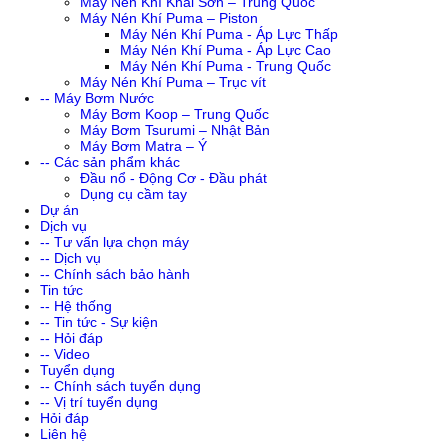
Máy Nén Khí Khai Sơn – Trung Quốc
Máy Nén Khí Puma – Piston
Máy Nén Khí Puma - Áp Lực Thấp
Máy Nén Khí Puma - Áp Lực Cao
Máy Nén Khí Puma - Trung Quốc
Máy Nén Khí Puma – Trục vít
-- Máy Bơm Nước
Máy Bơm Koop – Trung Quốc
Máy Bơm Tsurumi – Nhật Bản
Máy Bơm Matra – Ý
-- Các sản phẩm khác
Đầu nổ - Động Cơ - Đầu phát
Dụng cụ cầm tay
Dự án
Dịch vụ
-- Tư vấn lựa chọn máy
-- Dịch vụ
-- Chính sách bảo hành
Tin tức
-- Hệ thống
-- Tin tức - Sự kiện
-- Hỏi đáp
-- Video
Tuyển dụng
-- Chính sách tuyển dụng
-- Vị trí tuyển dụng
Hỏi đáp
Liên hệ