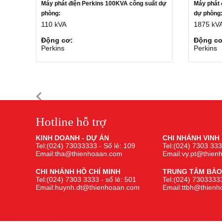
Máy phát điện Perkins 100KVA công suất dự
Máy phát 
phòng:
dự phòng
110 kVA
1875 kV
Động cơ:
Động cơ
Perkins
Perkins
Hotline hỗ trợ
KINH DOANH - DỰ ÁN
CHI NHÁNH VINH
Tel:(024) 73033333 - Số lẻ: 109
Tel:(024) 7303 333
Email:tha@thienhoaan.com
Email:vy.pt@thie
CHI NHÁNH HỒ CHÍ MINH
TRUNG TÂM BẢO
Tel:(024) 7303 3333 - số lẻ: 501
Tel:(024) 73033333
Email:huynh.dt@thienhoaan.com
Email:ttbh@thien