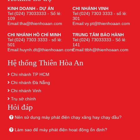
KINH DOANH - DỰ ÁN
CHI NHÁNH VINH
Tel:(024) 73033333 - Số lẻ:
Tel:(024) 7303 3333 - số lẻ:
109
301
Email:tha@thienhoaan.com
Email:vy.pt@thienhoaan.com
CHI NHÁNH HỒ CHÍ MINH
TRUNG TÂM BẢO HÀNH
Tel:(024) 7303 3333 - số lẻ:
Tel:(024) 73033333 - Số lẻ:
501
141
Email:huynh.dt@thienhoaan.com
Email:ttbh@thienhoaan.com
Hệ thống Thiên Hòa An
Chi nhánh TP HCM
Chi nhánh Đà Nẵng
Chi nhánh Vinh
Trụ sở chính
Hỏi đáp
Nên sử dụng máy phát điện chạy xăng hay chạy dầu?
Làm sao để máy phát điện hoạt động ổn định?