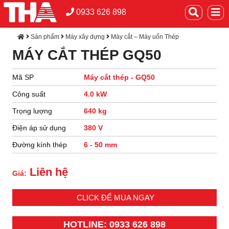
0933 626 898
Sản phẩm
Máy xây dựng
Máy cắt – Máy uốn Thép
MÁY CẮT THÉP GQ50
Mã SP
Máy cắt thép - GQ50
Công suất
4.0 kW
Trọng lượng
640 kg
Điện áp sử dụng
380 V
Đường kính thép
6 - 50 mm
Liên hệ
Giá:
CLICK ĐỂ MUA NGAY
HOTLINE: 0933 626 898