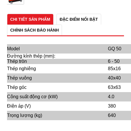
CHI TIẾT SẢN PHẨM
ĐẶC ĐIỂM NỔI BẬT
CHÍNH SÁCH BẢO HÀNH
Model
GQ 50
Đường kính thép (mm):
Thép tròn
6 - 50
Thép nghiêng
85x16
Thép vuông
40x40
Thép góc
63x63
Công suất động cơ (kW)
4.0
Điện áp (V)
380
Trọng lượng (kg)
640