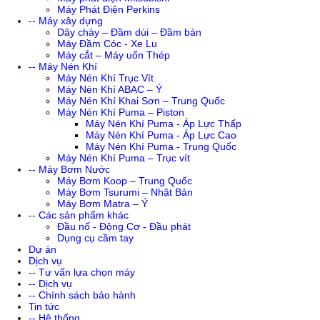
Máy Phát Điện Perkins
-- Máy xây dựng
Dây chày – Đầm dùi – Đầm bàn
Máy Đầm Cóc - Xe Lu
Máy cắt – Máy uốn Thép
-- Máy Nén Khí
Máy Nén Khí Trục Vít
Máy Nén Khí ABAC – Ý
Máy Nén Khí Khai Sơn – Trung Quốc
Máy Nén Khí Puma – Piston
Máy Nén Khí Puma - Áp Lực Thấp
Máy Nén Khí Puma - Áp Lực Cao
Máy Nén Khí Puma - Trung Quốc
Máy Nén Khí Puma – Trục vít
-- Máy Bơm Nước
Máy Bơm Koop – Trung Quốc
Máy Bơm Tsurumi – Nhật Bản
Máy Bơm Matra – Ý
-- Các sản phẩm khác
Đầu nổ - Động Cơ - Đầu phát
Dụng cụ cầm tay
Dự án
Dịch vụ
-- Tư vấn lựa chọn máy
-- Dịch vụ
-- Chính sách bảo hành
Tin tức
-- Hệ thống