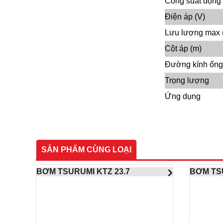
Công suất động
Điện áp (V)
Lưu lượng max (
Cột áp (m)
Đường kính ống
Trọng lượng
Ứng dụng
SẢN PHẨM CÙNG LOẠI
BƠM TSURUMI KTZ 23.7
BƠM TS