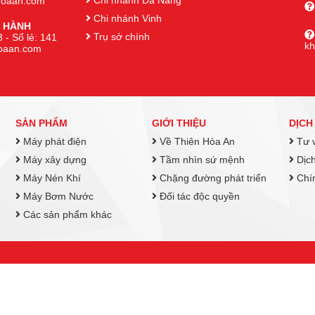
Chi nhánh Đà Nẵng
nhoaan.com
Chi nhánh Vinh
 HÀNH
Trụ sở chính
 - Số lẻ: 141
k
hoaan.com
SẢN PHẨM
GIỚI THIỆU
DỊCH
Máy phát điện
Về Thiên Hòa An
Tư v
Máy xây dựng
Tầm nhìn sứ mệnh
Dịch
Máy Nén Khí
Chặng đường phát triển
Chín
Máy Bơm Nước
Đối tác độc quyền
Các sản phẩm khác