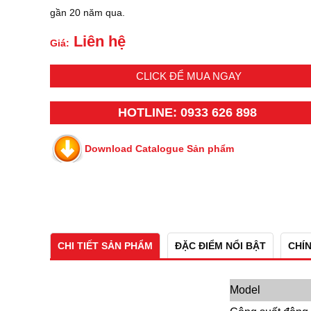
gần 20 năm qua.
Liên hệ
Giá:
CLICK ĐỂ MUA NGAY
HOTLINE: 0933 626 898
Download Catalogue Sản phẩm
CHI TIẾT SẢN PHẨM
ĐẶC ĐIỂM NỔI BẬT
CHÍ
Model