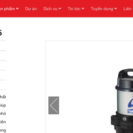
ản phẩm
Dự án
Dịch vụ
Tin tức
Tuyển dụng
Liên
5
hất
iúp
nhỏ
iên
ong