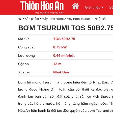
Giới thiệu
S
Sản phẩm
Máy Bơm Nước
Máy Bơm Tsurumi – Nhật Bản
BƠM TSURUMI TOS 50B2.7
Mã SP
TOS 50B2.75
Công suất
0.75 kW
Lưu lượng
0.44 m³/phút
Cột áp
12 m
Xuất xứ
Nhật Bản
Bơm hố móng Tsurumi là thương hiệu đến từ Nhật Bản. C
lượng được khẳng định toàn cầu với thiết kế đặc biệt g
đánh tan bùn cát, sỏi, đất sét, chất rắn có kích thước 
trong các hố thu nước, hố móng, tầng hầm ngập nước. Th
Hòa An hân hạnh là đối tác độc quyền của bơm Tsurumi tr