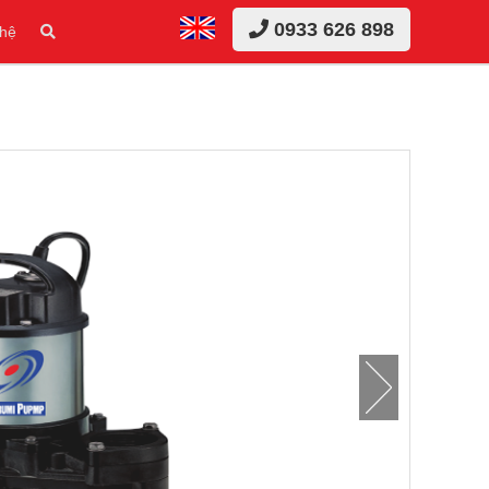
0933 626 898
 hệ