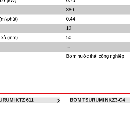
 cơ (kW)
0.75
380
m³/phút)
0.44
12
 xả (mm)
50
--
Bơm nước thải công nghiệp
URUMI KTZ 611
BƠM TSURUMI NKZ3-C4