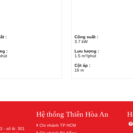
ất :
Công suất :
3.7 kW
ng :
Lưu lượng :
phút
1.5 m³/phút
:
Cột áp :
16 m
Hệ thống Thiên Hòa An
H
Chi nhánh TP HCM
3 - số lẻ: 301