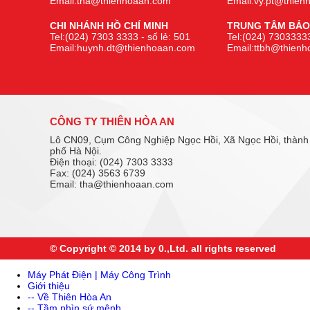
Email:tha@thienhoaan.com
Email:vy.pt@thie
CHI NHÁNH HỒ CHÍ MINH
TRUNG TÂM BẢO
Tel:(024) 7303 3333 - số lẻ: 501
Tel:(024) 73033333
Email:huynh.dt@thienhoaan.com
Email:ttbh@thien
CÔNG TY THIÊN HÒA AN
Lô CN09, Cụm Công Nghiệp Ngọc Hồi, Xã Ngọc Hồi, thành
phố Hà Nội.
Điện thoại: (024) 7303 3333
Fax: (024) 3563 6739
Email: tha@thienhoaan.com
© Copyright © 2014 by 0.,Ltd. all rights reserved
Máy Phát Điện | Máy Công Trình
Giới thiệu
-- Về Thiên Hòa An
-- Tầm nhìn sứ mệnh