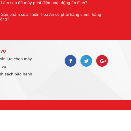
Làm sao để máy phát điện hoạt động ổn định?
Sản phẩm của Thiên Hòa An có phải hàng chính hãng
hông?
 VỤ
ấn lựa chọn máy
 vụ
h sách bảo hành