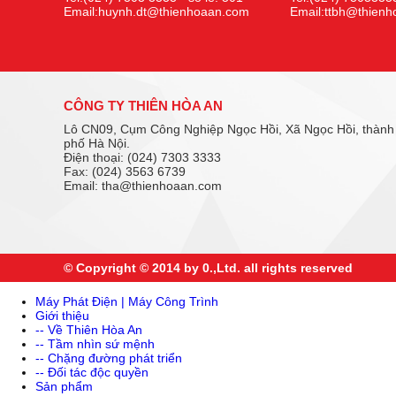
Email:huynh.dt@thienhoaan.com
Email:ttbh@thien
CÔNG TY THIÊN HÒA AN
Lô CN09, Cụm Công Nghiệp Ngọc Hồi, Xã Ngọc Hồi, thành
phố Hà Nội.
Điện thoại: (024) 7303 3333
Fax: (024) 3563 6739
Email: tha@thienhoaan.com
© Copyright © 2014 by 0.,Ltd. all rights reserved
Máy Phát Điện | Máy Công Trình
Giới thiệu
-- Về Thiên Hòa An
-- Tầm nhìn sứ mệnh
-- Chặng đường phát triển
-- Đối tác độc quyền
Sản phẩm