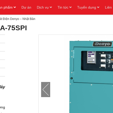
ản phẩm
Dự án
Dịch vụ
Tin tức
Tuyển dụng
Liên
t Điện Denyo – Nhật Bản
CA-75SPI
Máy
ơng