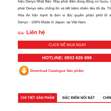
hiệu Denyo Nhật Bản. Máy phát điện dùng động cơ Isuzu, 
phát Denyo siêu chống ồn và tiết kiệm nhiên liệu tối đa. T
Hòa An hân hạnh là đơn vị độc quyền phân phối tổ 
Denyo - 100% Made In Japan tại Việt Nam.
Liên hệ
Giá:
CLICK ĐỂ MUA NGAY
HOTLINE: 0933 626 898
Download Catalogue Sản phẩm
CHI TIẾT SẢN PHẨM
ĐẶC ĐIỂM NỔI BẬT
CHÍ