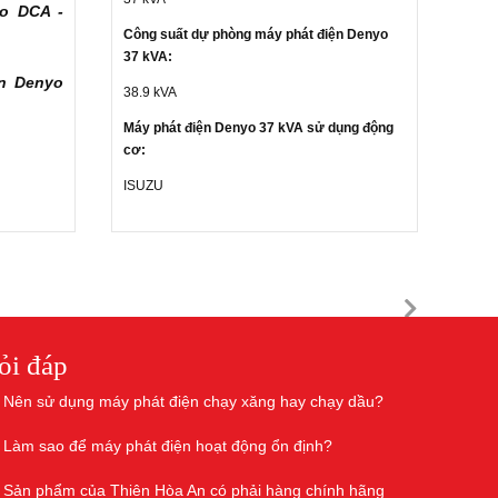
o DCA -
Công suất dự phòng máy phát điện Denyo
37 kVA:
ện
Denyo
38.9 kVA
Máy phát điện Denyo 37 kVA sử dụng động
cơ:
ISUZU
ỏi đáp
Nên sử dụng máy phát điện chạy xăng hay chạy dầu?
Làm sao để máy phát điện hoạt động ổn định?
Sản phẩm của Thiên Hòa An có phải hàng chính hãng