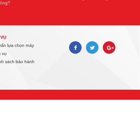
hông?
 VỤ
ấn lựa chọn máy
 vụ
h sách bảo hành