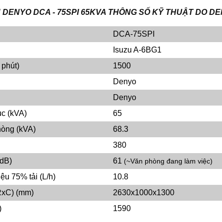
ỆN DENYO DCA - 75SPI 65KVA THÔNG SỐ KỸ THUẬT DO 
DCA-75SPI
Isuzu A-6BG1
 phút)
1500
Denyo
Denyo
ục (kVA)
65
hòng (kVA)
68.3
380
(dB)
61
(~Văn phòng đang làm việc)
iệu 75% tải (L/h)
10.8
RxC) (mm)
2630x1000x1300
)
1590