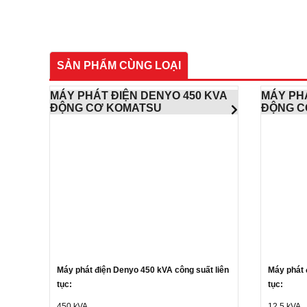
SẢN PHẨM CÙNG LOẠI
MÁY PHÁT ĐIỆN DENYO 450 KVA
MÁY PHÁ
ĐỘNG CƠ KOMATSU
ĐỘNG C
Máy phát điện Denyo 450 kVA công suất liên
Máy phát 
tục:
tục:
450 kVA
12,5 kVA