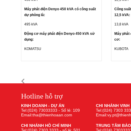
Máy phát điện Denyo 450 kVA có công suất
Công suất
dự phòng là:
12,5 kVA:
495 kVA
13,8 kVA
Động cơ máy phát điện Denyo 450 kVA sử
Máy phát 
dụng:
cơ:
KOMATSU
KUBOTA
Hotline hỗ trợ
KINH DOANH - DỰ ÁN
CHI NHÁNH VINH
Tel:(024) 73033333 - Số lẻ: 109
Tel:(024) 7303 333
Email:tha@thienhoaan.com
Email:vy.pt@thie
CHI NHÁNH HỒ CHÍ MINH
TRUNG TÂM BẢO
Tel:(024) 7303 3333 - số lẻ: 501
Tel:(024) 73033333