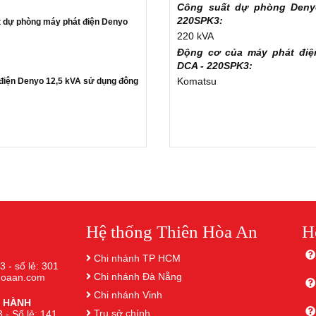
Công suất dự phòng Deny
220SPK3:
 dự phòng máy phát điện Denyo
220 kVA
Động cơ của máy phát đi
DCA - 220SPK3
:
Komatsu
điện Denyo 12,5 kVA sử dụng đông
Hệ thống Thiên Hòa An
H
Chi nhánh TP HCM
3 - số lẻ: 301
Chi nhánh Đà Nẵng
nhoaan.com
Chi nhánh Vinh
 HÀNH
Trụ sở chính
 - Số lẻ: 141