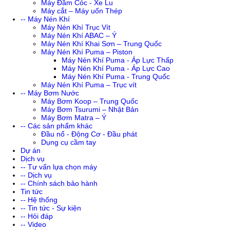
Máy Đầm Cóc - Xe Lu
Máy cắt – Máy uốn Thép
-- Máy Nén Khí
Máy Nén Khí Trục Vít
Máy Nén Khí ABAC – Ý
Máy Nén Khí Khai Sơn – Trung Quốc
Máy Nén Khí Puma – Piston
Máy Nén Khí Puma - Áp Lực Thấp
Máy Nén Khí Puma - Áp Lực Cao
Máy Nén Khí Puma - Trung Quốc
Máy Nén Khí Puma – Trục vít
-- Máy Bơm Nước
Máy Bơm Koop – Trung Quốc
Máy Bơm Tsurumi – Nhật Bản
Máy Bơm Matra – Ý
-- Các sản phẩm khác
Đầu nổ - Động Cơ - Đầu phát
Dụng cụ cầm tay
Dự án
Dịch vụ
-- Tư vấn lựa chọn máy
-- Dịch vụ
-- Chính sách bảo hành
Tin tức
-- Hệ thống
-- Tin tức - Sự kiện
-- Hỏi đáp
-- Video