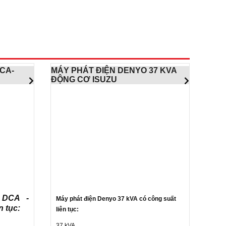
DCA-
MÁY PHÁT ĐIỆN DENYO 37 KVA
ĐỘNG CƠ ISUZU
 DCA -
Máy phát điện Denyo 37 kVA có công suất
n tục:
liên tục:
37 kVA