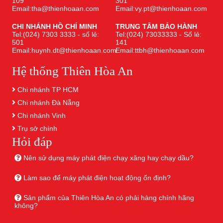
109
301
Email:tha@thienhoaan.com
Email:vy.pt@thienhoaan.com
CHI NHÁNH HỒ CHÍ MINH
TRUNG TÂM BẢO HÀNH
Tel:(024) 7303 3333 - số lẻ:
Tel:(024) 73033333 - Số lẻ:
501
141
Email:huynh.dt@thienhoaan.com
Email:ttbh@thienhoaan.com
Hệ thống Thiên Hòa An
Chi nhánh TP HCM
Chi nhánh Đà Nẵng
Chi nhánh Vinh
Trụ sở chính
Hỏi đáp
Nên sử dụng máy phát điện chạy xăng hay chạy dầu?
Làm sao để máy phát điện hoạt động ổn định?
Sản phẩm của Thiên Hòa An có phải hàng chính hãng
không?