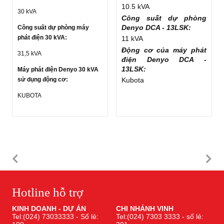
10.5 kVA
30 kVA
Công suất dự phòng
Denyo DCA - 13LSK:
Công suất dự phòng máy
phát điện 30 kVA:
11 kVA
Động cơ của máy phát
31,5 kVA
điện
Denyo DCA -
13LSK
:
Máy phát điện Denyo 30 kVA
sử dụng động cơ:
Kubota
KUBOTA
Hotline hỗ trợ
KINH DOANH - DỰ ÁN
CHI NHÁNH VINH
Tel:(024) 73033333 - Số lẻ:
Tel:(024) 7303 3333 - số lẻ: