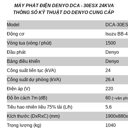
MÁY PHÁT ĐIỆN DENYO DCA - 30ESX 24KVA
THÔNG SỐ KỸ THUẬT DO DENYO CUNG CẤP
Model
DCA-30E
Động cơ
Isuzu BB-
Vòng tua (vòng / phút)
1500
Đầu phát
Denyo
Bảng điều khiển
Denyo
Công suất liên tục (kVA)
24
Công suất dự phòng (kVA)
26.4
Điện áp (V)
220
Độ ồn cách 7m (dB)
60
(~văn ph
Tiêu hao nhiên liệu 75% tải (L/h)
5.6
Kích thước (DxRxC) (mm)
1900x880
Trọng lượng (kg)
1040