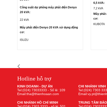
6,5 kVA:
Công suất dự phòng máy phát điện Denyo
7,2 kVA
20 kVA:
Máy phát 
cơ:
22 kVA
KUBOTA
Máy phát điện Denyo 20 kVA sử dụng động
cơ:
ISUZU
Hotline hỗ trợ
KINH DOANH - DỰ ÁN
CHI NHÁNH VINH
Tel:(024) 73033333 - Số lẻ: 109
Tel:(024) 7303 333
Email:tha@thienhoaan.com
Email:vy.pt@thie
CHI NHÁNH HỒ CHÍ MINH
TRUNG TÂM BẢO
Tel:(024) 7303 3333 - số lẻ: 501
Tel:(024) 73033333