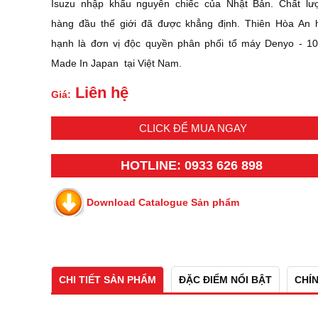
Isuzu nhập khẩu nguyên chiếc của Nhật Bản. Chất lư
hàng đầu thế giới đã được khẳng định. Thiên Hòa An 
hạnh là đơn vị độc quyền phân phối tổ máy Denyo - 1
Made In Japan tại Việt Nam.
Liên hệ
Giá:
CLICK ĐỂ MUA NGAY
HOTLINE: 0933 626 898
Download Catalogue Sản phẩm
CHI TIẾT SẢN PHẨM
ĐẶC ĐIỂM NỔI BẬT
CHÍ