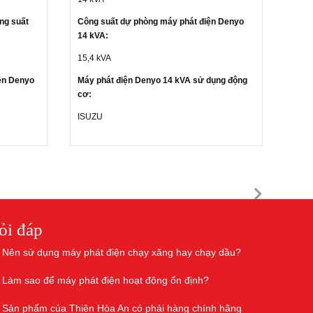
ng suất
Công suất dự phòng máy phát điện Denyo
14 kVA:
15,4 kVA
ện Denyo
Máy phát điện Denyo 14 kVA sử dụng động
cơ:
ISUZU
ỏi đáp
Nên sử dụng máy phát điện chạy xăng hay chạy dầu?
Làm sao để máy phát điện hoạt động ổn định?
Sản phẩm của Thiên Hòa An có phải hàng chính hãng