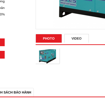
ợng
hân
00%
PHOTO
VIDEO
NH SÁCH BẢO HÀNH