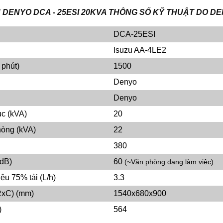
ỆN DENYO DCA - 25ESI 20KVA THÔNG SỐ KỸ THUẬT DO 
DCA-25ESI
Isuzu AA-4LE2
 phút)
1500
Denyo
Denyo
ục (kVA)
20
hòng (kVA)
22
380
dB)
60
(~Văn phòng đang làm việc)
iệu 75% tải (L/h)
3.3
RxC) (mm)
1540x680x900
)
564