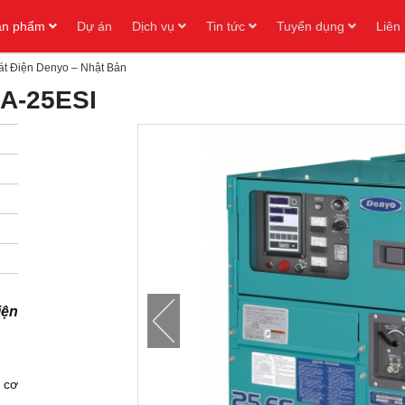
ản phẩm
Dự án
Dịch vụ
Tin tức
Tuyển dụng
Liên
t Điện Denyo – Nhật Bản
CA-25ESI
iện
 cơ