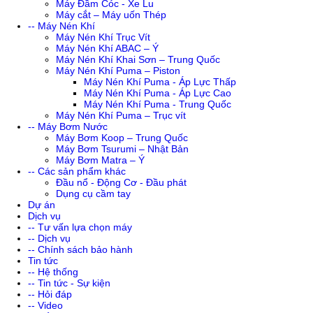
Máy Đầm Cóc - Xe Lu
Máy cắt – Máy uốn Thép
-- Máy Nén Khí
Máy Nén Khí Trục Vít
Máy Nén Khí ABAC – Ý
Máy Nén Khí Khai Sơn – Trung Quốc
Máy Nén Khí Puma – Piston
Máy Nén Khí Puma - Áp Lực Thấp
Máy Nén Khí Puma - Áp Lực Cao
Máy Nén Khí Puma - Trung Quốc
Máy Nén Khí Puma – Trục vít
-- Máy Bơm Nước
Máy Bơm Koop – Trung Quốc
Máy Bơm Tsurumi – Nhật Bản
Máy Bơm Matra – Ý
-- Các sản phẩm khác
Đầu nổ - Động Cơ - Đầu phát
Dụng cụ cầm tay
Dự án
Dịch vụ
-- Tư vấn lựa chọn máy
-- Dịch vụ
-- Chính sách bảo hành
Tin tức
-- Hệ thống
-- Tin tức - Sự kiện
-- Hỏi đáp
-- Video