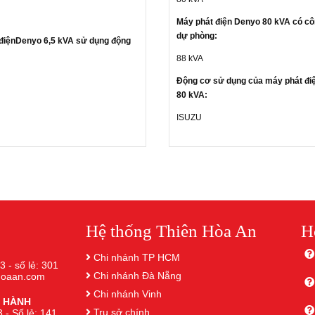
Máy phát điện Denyo 80 kVA có cô
dự phòng:
điện
Denyo 6,5 kVA sử dụng động
88 kVA
Động cơ sử dụng của máy phát đi
80 kVA:
ISUZU
Hệ thống Thiên Hòa An
H
Chi nhánh TP HCM
3 - số lẻ: 301
Chi nhánh Đà Nẵng
nhoaan.com
Chi nhánh Vinh
 HÀNH
Trụ sở chính
 - Số lẻ: 141