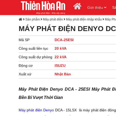
Giới thiệu
S
Sản phẩm
Máy phát điện
Máy phát điện nhập khẩu
Máy Phá
MÁY PHÁT ĐIỆN DENYO D
Mã SP
DCA-25ESI
Công suất liên tục
20 kVA
Công suất dự phòng
22 kVA
Động cơ
ISUZU
Xuất xứ
Nhật Bản
Máy Phát Điện Denyo DCA - 25ESI Máy Phát Đ
Bền Bỉ Vượt Thời Gian
Máy phát điện Denyo
DCA - 15LSX là máy phát điện động