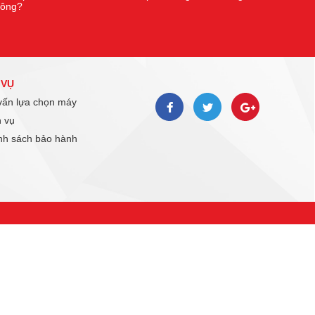
hông?
 VỤ
ấn lựa chọn máy
 vụ
h sách bảo hành