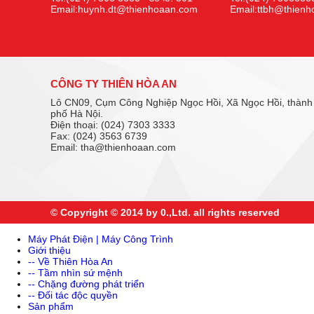
Email:huynh.dt@thienhoaan.com
Email:ttbh@thien
CÔNG TY THIÊN HÒA AN
Lô CN09, Cụm Công Nghiệp Ngọc Hồi, Xã Ngọc Hồi, thành
phố Hà Nội.
Điện thoại: (024) 7303 3333
Fax: (024) 3563 6739
Email: tha@thienhoaan.com
© Copyright © 2014 by 0.,Ltd. all rights reserved
Máy Phát Điện | Máy Công Trình
Giới thiệu
-- Về Thiên Hòa An
-- Tầm nhìn sứ mệnh
-- Chặng đường phát triển
-- Đối tác độc quyền
Sản phẩm