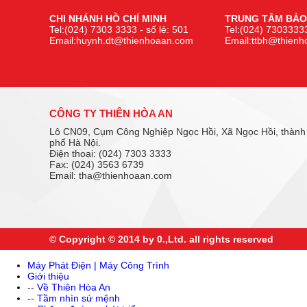
CHI NHÁNH HỒ CHÍ MINH
TRUNG TÂM BẢO
Tel:(024) 7303 3333 - số lẻ: 501
Tel:(024) 73033333
Email:huynh.dt@thienhoaan.com
Email:ttbh@thien
CÔNG TY THIÊN HÒA AN
Lô CN09, Cụm Công Nghiệp Ngọc Hồi, Xã Ngọc Hồi, thành
phố Hà Nội.
Điện thoại: (024) 7303 3333
Fax: (024) 3563 6739
Email: tha@thienhoaan.com
© Copyright © 2014 by 0.,Ltd. all rights reserved
Máy Phát Điện | Máy Công Trình
Giới thiệu
-- Về Thiên Hòa An
-- Tầm nhìn sứ mệnh