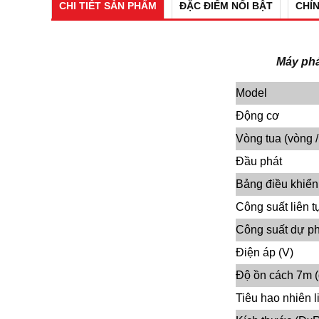
CHI TIẾT SẢN PHẨM
ĐẶC ĐIỂM NỔI BẬT
CHÍ
Máy phá
Model
Động cơ
Vòng tua (vòng /
Đầu phát
Bảng điều khiển
Công suất liên t
Công suất dự p
Điện áp (V)
Độ ồn cách 7m (
Tiêu hao nhiên l