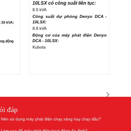
10LSX có công suất liên tục:
8.0 kVA
Công suất dự phòng Denyo DCA -
10LSX:
 30 kVA:
8.8 kVA
Động cơ của máy phát điện
Denyo
DCA - 10LSX
:
ụng động
Kubota
ỏi đáp
Nên sử dụng máy phát điện chạy xăng hay chạy dầu?
Làm sao để máy phát điện hoạt động ổn định?