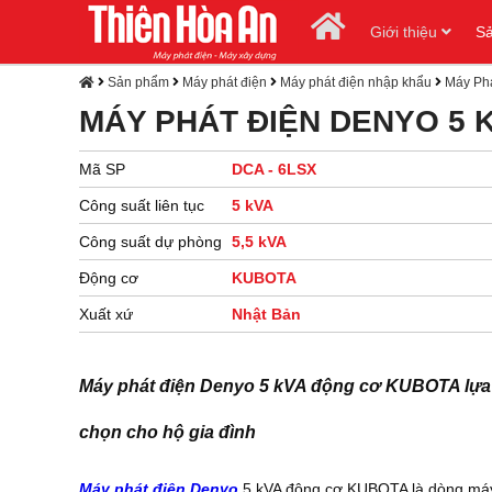
Giới thiệu
S
Sản phẩm
Máy phát điện
Máy phát điện nhập khẩu
Máy Phá
MÁY PHÁT ĐIỆN DENYO 5
Mã SP
DCA - 6LSX
Công suất liên tục
5 kVA
Công suất dự phòng
5,5 kVA
Động cơ
KUBOTA
Xuất xứ
Nhật Bản
Máy phát điện Denyo 5 kVA động cơ KUBOTA lựa
chọn cho hộ gia đình
Máy phát điện Denyo
5 kVA động cơ KUBOTA là dòng má