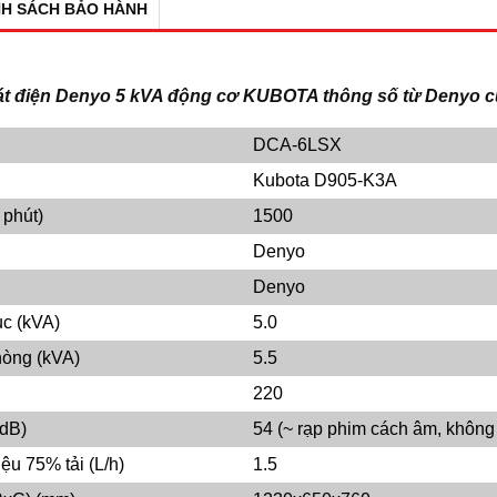
NH SÁCH BẢO HÀNH
t điện Denyo 5 kVA động cơ KUBOTA thông số từ Denyo 
DCA-6LSX
Kubota D905-K3A
 phút)
1500
Denyo
Denyo
ục (kVA)
5.0
hòng (kVA)
5.5
220
dB)
54 (~ rạp phim cách âm, không 
iệu 75% tải (L/h)
1.5