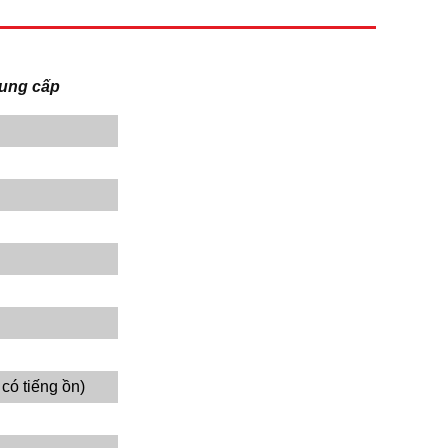
cung cấp
có tiếng ồn)