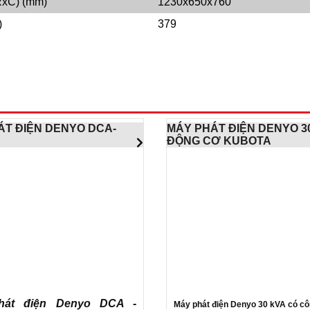
RxC) (mm)
1230x650x760
)
379
ÁT ĐIỆN DENYO DCA-
MÁY PHÁT ĐIỆN DENYO 3
ĐỘNG CƠ KUBOTA
hát điện Denyo DCA -
Máy phát điện Denyo 30 kVA có cô