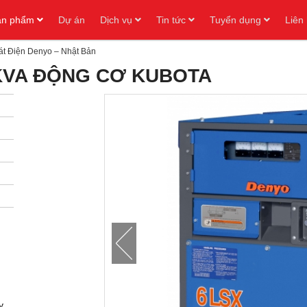
ản phẩm
Dự án
Dịch vụ
Tin tức
Tuyển dụng
Liên
t Điện Denyo – Nhật Bản
 KVA ĐỘNG CƠ KUBOTA
y