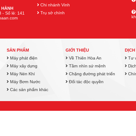
Chi nhánh Vinh
 HÀNH
Trụ sở chính
 - Số lẻ: 141
k
hoaan.com
SẢN PHẨM
GIỚI THIỆU
DỊCH
Máy phát điện
Về Thiên Hòa An
Tư v
Máy xây dựng
Tầm nhìn sứ mệnh
Dịch
Máy Nén Khí
Chặng đường phát triển
Chín
Máy Bơm Nước
Đối tác độc quyền
Các sản phẩm khác