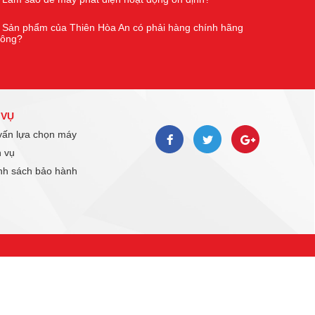
Sản phẩm của Thiên Hòa An có phải hàng chính hãng
hông?
 VỤ
ấn lựa chọn máy
 vụ
h sách bảo hành