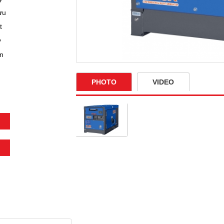
ưu
t
y
ên
PHOTO
VIDEO