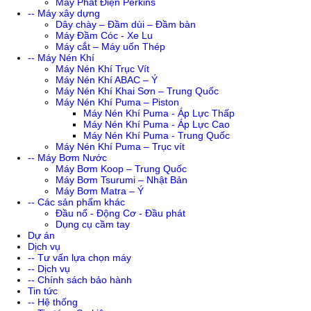
Máy Phát Điện Perkins
-- Máy xây dựng
Dây chày – Đầm dùi – Đầm bàn
Máy Đầm Cóc - Xe Lu
Máy cắt – Máy uốn Thép
-- Máy Nén Khí
Máy Nén Khí Trục Vít
Máy Nén Khí ABAC – Ý
Máy Nén Khí Khai Sơn – Trung Quốc
Máy Nén Khí Puma – Piston
Máy Nén Khí Puma - Áp Lực Thấp
Máy Nén Khí Puma - Áp Lực Cao
Máy Nén Khí Puma - Trung Quốc
Máy Nén Khí Puma – Trục vít
-- Máy Bơm Nước
Máy Bơm Koop – Trung Quốc
Máy Bơm Tsurumi – Nhật Bản
Máy Bơm Matra – Ý
-- Các sản phẩm khác
Đầu nổ - Động Cơ - Đầu phát
Dụng cụ cầm tay
Dự án
Dịch vụ
-- Tư vấn lựa chọn máy
-- Dịch vụ
-- Chính sách bảo hành
Tin tức
-- Hệ thống