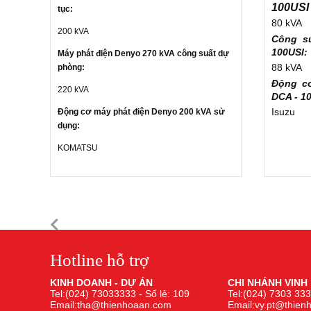
100USI 
tục:
80 kVA
200 kVA
Công s
100USI:
Máy phát điện Denyo 270 kVA công suất dự
88 kVA
phòng:
Động c
220 kVA
DCA - 1
Isuzu
Động cơ máy phát điện Denyo 200 kVA sử
dụng:
KOMATSU
Hotline hỗ trợ
KINH DOANH - DỰ ÁN
CHI NHÁNH VINH
Tel:(024) 73033333 - Số lẻ: 109
Tel:(024) 7303 333
Email:tha@thienhoaan.com
Email:vy.pt@thie