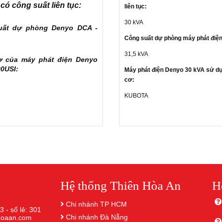
có công suất liên tục:
liên tục:
30 kVA
uất dự phòng Denyo DCA -
Công suất dự phòng máy phát điện
31,5 kVA
ơ của máy phát điện
Denyo
00USI
:
Máy phát điện Denyo 30 kVA sử d
cơ:
KUBOTA
Hệ thống Thiên Hòa An
H
Chi nhánh TP HCM
3 - số lẻ: 301
Chi nhánh Đà Nẵng
nhoaan.com