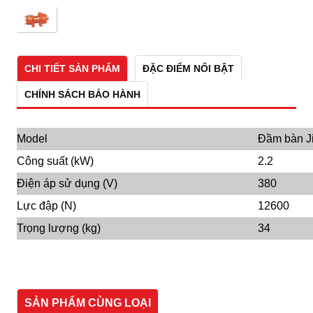
CHI TIẾT SẢN PHẨM
ĐẶC ĐIỂM NỔI BẬT
CHÍNH SÁCH BẢO HÀNH
Model
Đầm bàn Ji
Công suất (kW)
2.2
Điện áp sử dụng (V)
380
Lực đập (N)
12600
Trọng lượng (kg)
34
SẢN PHẨM CÙNG LOẠI