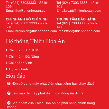
Tel:(024) 73033333 - Số lẻ:
Tel:(024) 7303 3333 - số lẻ:
109
301
Email:tha@thienhoaan.com
Email:vy.pt@thienhoaan.com
CHI NHÁNH HỒ CHÍ MINH
TRUNG TÂM BẢO HÀNH
Tel:(024) 7303 3333 - số lẻ:
Tel:(024) 73033333 - Số lẻ:
501
141
Email:huynh.dt@thienhoaan.com
Email:ttbh@thienhoaan.com
Hệ thống Thiên Hòa An
Chi nhánh TP HCM
Chi nhánh Đà Nẵng
Chi nhánh Vinh
Trụ sở chính
Hỏi đáp
Nên sử dụng máy phát điện chạy xăng hay chạy dầu?
Làm sao để máy phát điện hoạt động ổn định?
Sản phẩm của Thiên Hòa An có phải hàng chính hãng
không?