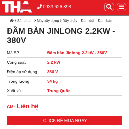
0933 626 898
Sản phẩm
Máy xây dựng
Dây chày – Đầm dùi – Đầm bàn
ĐẦM BÀN JINLONG 2.2KW -
380V
Mã SP
Đầm bàn Jinlong 2.2kW - 380V
Công suất
2.2 kW
Điện áp sử dụng
380 V
Trọng lượng
34 kg
Xuất xứ
Trung Quốc
Liên hệ
Giá:
CLICK ĐỂ MUA NGAY