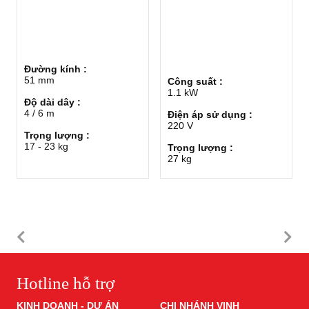
Đường kính :
51 mm
Công suất :
1.1 kW
Độ dài dây :
4 / 6 m
Điện áp sử dụng :
220 V
Trọng lượng :
17 - 23 kg
Trọng lượng :
27 kg
Hotline hỗ trợ
KINH DOANH - DỰ ÁN
CHI NHÁNH VINH