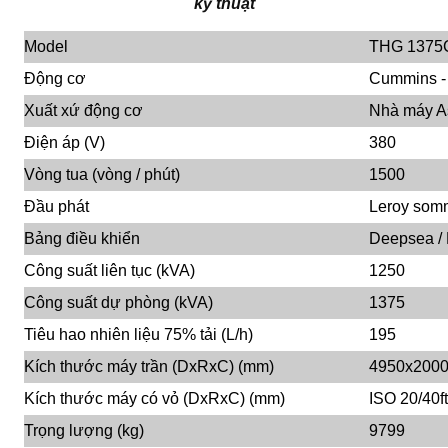
kỹ thuật
Model
THG 1375
Động cơ
Cummins 
Xuất xứ động cơ
Nhà máy A
Điện áp (V)
380
Vòng tua (vòng / phút)
1500
Đầu phát
Leroy somm
Bảng điều khiển
Deepsea /
Công suất liên tục (kVA)
1250
Công suất dự phòng (kVA)
1375
Tiêu hao nhiên liệu 75% tải (L/h)
195
Kích thước máy trần (DxRxC) (mm)
4950x200
Kích thước máy có vỏ (DxRxC) (mm)
ISO 20/40ft
Trọng lượng (kg)
9799